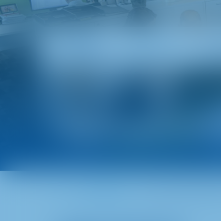
Hakkımızda
Uzma
Değer katan varlık
Ev
Hakkımızda
METRO PROPERTIES