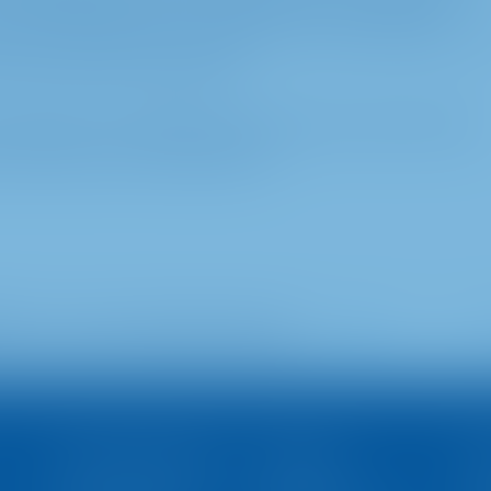
ve sürdürülebilir toptan, perakende ve karma kullanımlı
lararası düzeyde aktif ve değer katan varlık yönetimini sun
 bir destek ile karşılaşırlar.
 Türkiye'de de faaliyetleri bulunmaktadır. Diğer ülkelerde
i tarafından temsil edilmektedir.
yu sosyal medyada takip edin
Uzmanlık Alanları
Varlıklar
Pr