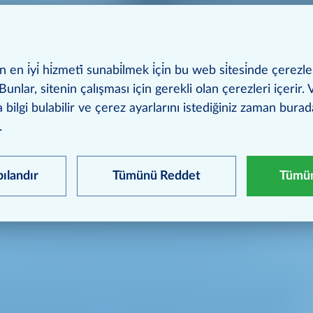
en i̇yi̇ hi̇zmeti̇ sunabi̇lmek i̇çi̇n bu web si̇tesi̇nde çerezle
Bunlar, sitenin çalışması için gerekli olan çerezleri içerir. Ve
a bilgi bulabilir ve çerez ayarlarını istediğiniz zaman bura
.
pılandır
Tümünü Reddet
Tümün
deki uzmanlığı ile uluslararası bir lider konumunda ye
TRO’ya bağlı olan şirket, grubun büyüme stratejisini ak
m 30’dan fazla ülkede faaliyet göstermektedir.
sektöründe sahip olduğu kapsamlı deneyimi, gayrimenk
ulama becerileri ile fark yaratmaktadır., Yerel iş ortakları 