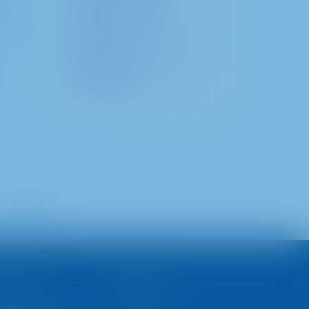
yönetmek. Bunlar
ar; İş
METRO’nun gayrimenkul
şirketi olan
METRO PROPERTIES
'in
faaliyetleridir.
İletişim
ojeler