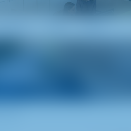
nlık Alanları
Varlıklar
Projeler
 yönetimi
 Türkiye