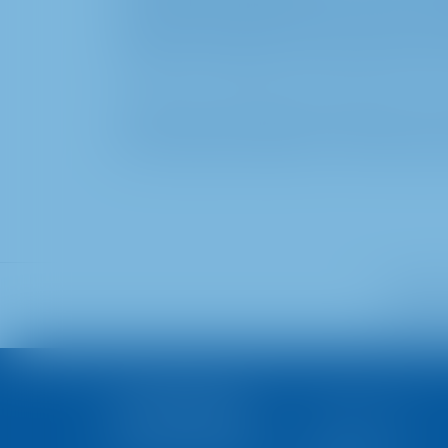
yatırımcılarla iş birliği yaparak, yaratıcı 
konseptler geliştirir. Hem ulusal hem ulus
ortakları ve müşteriler dünya çapında uzman
Şirketin Almanya'daki merkezinin yanı sıra
şirket, bölge temsilcilikleri ve METRO ekib
METRO'
Hakkımızda