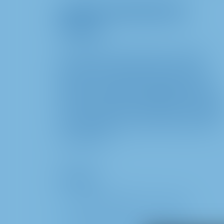
METRO PROPERTIES
Türkiye
Gayrimenkul yatırımında her zorluğu
geçmek, her engeli aşmak, her fırsatı
görmek için deneyim, yetkinlik ve bilgi
gerektirir. METRO PROPERTIES Türkiye,
çok uluslu olmanın verdiği güç ve destekl
yatırıma değer katan bir varlık yönetimi
yapmaktadır.
Portföy:
2
Toplam 629.076 m
arsa alanı
Toplam 8.593 araçlık otopark