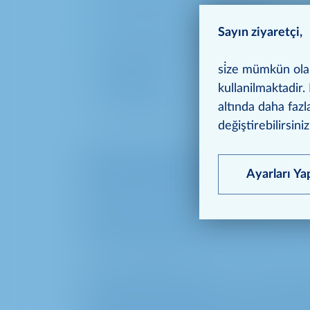
2
Toplam 83.929 m
kiralanabilir alan
Sayın ziyaretçi,
2 Alışveriş Merkezi (Bursa, İstanbul
si̇ze mümkün olan 
Beylikdüzü)
kullanilmaktadir. 
altında daha fazl
20 METRO Toptancı Market mağazası
değiştirebilirsiniz
METRO PROPERTIES
Ayarları Ya
METRO PROPERTIES toptan ve gıda sektörün
METRO AG'nin gayrimenkul kuruluşudur. ME
olarak desteklemektedir. METRO AG ise ta
METRO PROPERTIES toptan ve perakende 
alanındaki geniş tecrübesi ve istikrarlı uyg