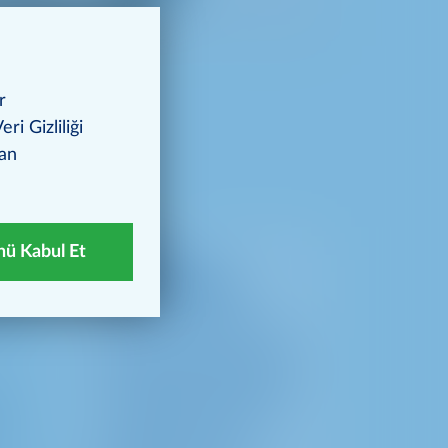
r
ri Gizliliği
dan
ü Kabul Et
METRO
PROPERTIES
r alan
tif
Gayrimenkul varlıklarını
aktif bir şekilde yönetmek.
Yeni lokasyonlar bulmak
ul
ve geliştirmek. Toptan ve
ve
perakende mülkleri