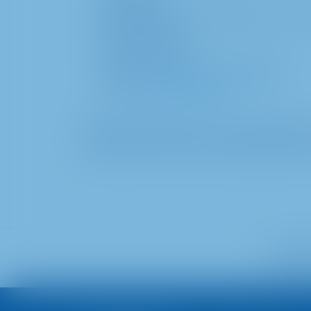
Şirket İletişim, Kamu Politikası ve Sor
Metro-Straße 1
40235 Düsseldorf
Telefon numarası: +49 211 6886-0
E-Mail:
presse@metro.de
Telif hakkı nedeniyle, bu web sitesindeki 
görüntülenmesinin ötesinde çoğaltılmasın
METRO'