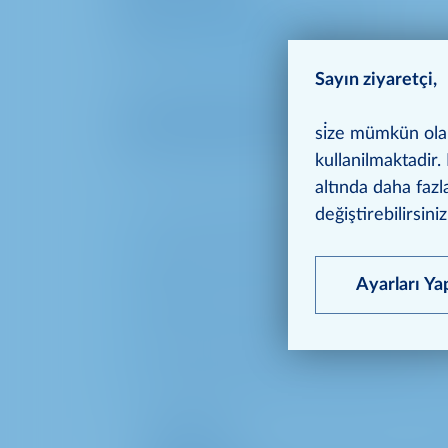
Telefon numarası: +49 211 6886-0
E-Mail:
presse@metro.de
Sayın ziyaretçi,
www.metroag.de adresinde
"Newsroom - 
dışındadır. Burada sunulan film, fotoğraf v
si̇ze mümkün olan 
sürece yayıncılık ve özel kullanım için serb
kullanilmaktadir. 
altında daha fazl
Yayın durumunda, METRO AG kaynak ola
değiştirebilirsiniz
Logolar, resimler, film ve ses materyall
Ayarları Ya
Reklam amaçlı her türlü kullanım yasakt
Veriler üçüncü şahıslara aktarılamaz.
Yayınlanması durumunda, lütfen örnek 
METRO AG