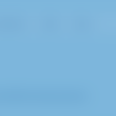
nlık Alanları
Varlıklar
Projeler
si METRO AG tarafından oluşturulmuştur