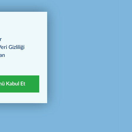
bunun
ulduğu
r
ri Gizliliği
dan
z.
ü Kabul Et