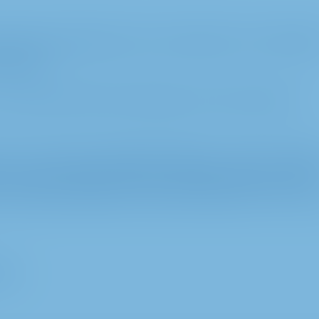
etlerle işbirliği içinde Kurumsal İletişim, Kamu Politika
ulmuştur.
 fikri mülkiyet haklarına ilişkin diğer yasalar kapsamında
m için serbestçe kullanılabilir. Bilgi veya verilerin çoğaltı
veya başka şekilde işlenmesi, özellikle metinlerin, metin
elif hakkı kısıtlamalarının ötesinde kullanılması, önceden y
uluk