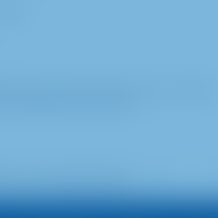
umluluk
görüntülerin veya grafik materyallerin yalnızca monitörde
a veya depolanmasına izin verilmez.
yu sosyal medyada takip edin