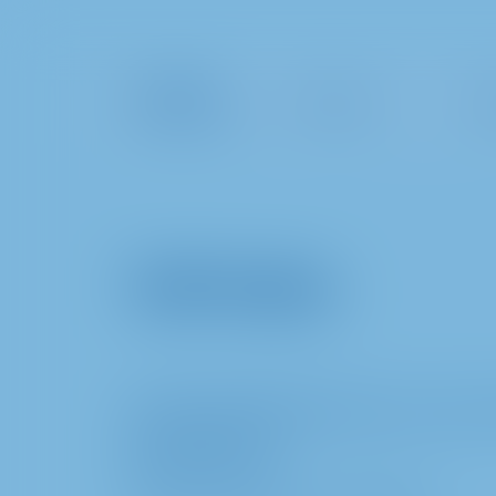
Hakkımızda
Uzma
Telif Hakkı
METRO PROPERTIES Türkiye'nin web site
Metro-Strasse 1
40235 Düsseldorf