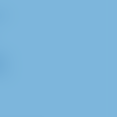
sı ve
lması,
azılı