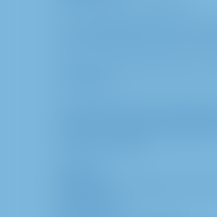
Telefon numarası: +49 211 6886-0
Bu site, METRO Digital GmbH ve harici hizm
Sorumluluk departmanı tarafından oluştur
Web sitesinin içeriği, telif hakkı yasası ve
korunmaktadır.
İçerik, yalnızca internetten amaçlanan erişi
yayılması, düzenlenmesi, tercüme edilmesi 
parçalarının veya görüntü materyallerinin t
izin alınmasını gerektirir:
METRO AG
Şirket İletişim, Kamu Politikası ve Soruml
Metro-Straße 1
40235 Düsseldorf