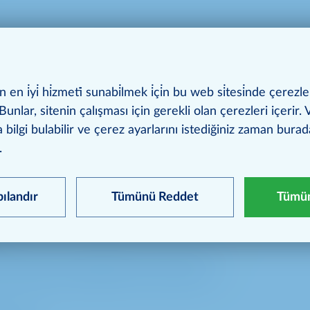
Publications
" bölümünde sunulan metinler ve görseller 
e ses materyalleri ile tüm logolar, aşağıdaki hususlara uy
en i̇yi̇ hi̇zmeti̇ sunabi̇lmek i̇çi̇n bu web si̇tesi̇nde çerezle
esttir:
Bunlar, sitenin çalışması için gerekli olan çerezleri içerir. Ve
a bilgi bulabilir ve çerez ayarlarını istediğiniz zaman bura
rak belirtilmelidir.
.
eri yabancılaştırılamaz veya diğer unsurlarla birleştirileme
pılandır
Tümünü Reddet
Tümün
ır.
bir kopyasını aşağıdaki adrese gönderin: